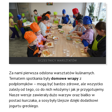
KONTAKT
RODO
ZAPYTANIA OFERTOWE
UCZESTNICY WARSZTATÓW
Za nami pierwsza odsłona warsztatów kulinarnych.
Tematem spotkania były
domowe wrapy
z
podpłomyków – mogą być bardzo zdrowe, ale wszystko
zależy od tego, co do nich włożymy i jak je przygotujemy.
Nasze wersje zawierały dużo warzyw oraz białko w
postaci kurczaka, a sosy były lżejsze dzięki dodatkowi
jogurtu greckiego.