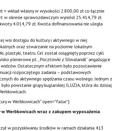
 + wkład własny w wysokości 2.800,00 zł co łącznie
szt w okresie sprawozdawczym wyniósł 25.414,79 zł
kwoty 4.014,79 zł. Kwota dofinansowania nie uległa
ej wsi dostępu do kultury i aktywnego w niej
lokalnych oraz stwarzanie na poziomie lokalnym
 plastyki, teatru. Cel został osiągnięty poprzez cykl
sko plenerowe pt. „Pocztówki z Silwalandii” angażujące
i widzów. Ostatecznym efektem było pozostawienie
ynuacji rozpoczętego zadania – podstawowych
iecznych do aktywnego spędzania czasu wolnego. Jednym z
yło powstanie grupy kuglarskiej ILUZJA, która do dzisiaj
Werbkowicach.
tury w Werbkowicach" open="false"}
y w Werbkowicach wraz z zakupem wyposażenia
czył w pozyskiwaniu środków w ramach działania 413