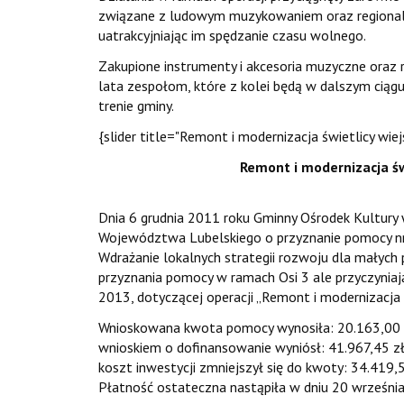
związane z ludowym muzykowaniem oraz regionaln
uatrakcyjniając im spędzanie czasu wolnego.
Zakupione instrumenty i akcesoria muzyczne oraz 
lata zespołom, które z kolei będą w dalszym ci
trenie gminy.
{slider title="Remont i modernizacja świetlicy wie
Remont i modernizacja św
Dnia 6 grudnia 2011 roku Gminny Ośrodek Kultur
Województwa Lubelskiego o przyznanie pomocy 
Wdrażanie lokalnych strategii rozwoju dla małych 
przyznania pomocy w ramach Osi 3 ale przyczyniaj
2013, dotyczącej operacji „Remont i modernizacja ś
Wnioskowana kwota pomocy wynosiła: 20.163,00 zł.
wnioskiem o dofinansowanie wyniósł: 41.967,45 zł
koszt inwestycji zmniejszył się do kwoty: 34.419,
Płatność ostateczna nastąpiła w dniu 20 września