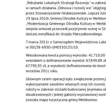
„Wdrażanie Lokalnych Strategii Rozwoju” w zakre
w ramach działania „Odnowa i rozwój wsi” objęt
przez Stowarzyszenie Hrubieszowskie „Lepsze Jutr
29 lipca 2010r. Gminny Ośrodek Kultury w Werbkow
„Modernizacja Gminnego Ośrodka Kultury w Werbk
sierpnia wniosek przeszedł pozytywnie ocenę w S
dalszej weryfikacji do Urzędu Marszałkowskiego.
7 marca 2011r. z Samorządem Województwa Lubel
nr 00138-6930-UM0330135/10.
Wnioskowana kwota pomocy wynosiła: 41.710,00 zł.
wnioskiem o dofinansowanie wyniósł: 67.849,88 zł.
67.790,95 zł, a wysokość dofinansowania do kwoty
września 2011 roku.
Głównym celem operacji było zwiększenie potencj
wykorzystanie zasobów własnych oraz ich rozwój 
roboty w zakresie stolarki budowlanej (wymiana 
dwudrzwiowych i jednej gabloty wystawowej woln
została mapa turystyczna gminy Werbkowice.