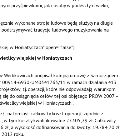
ymi przyśpiewkami, jak i osoby w podeszłym wieku,
ręcznie wykonane stroje ludowe będą służyły na długie
ągu podtrzymywać tradycje ludowego muzykowania na
jskiej w Honiatyczach" open="false"}
ietlicy wiejskiej w Honiatyczach
y w Werbkowicach podpisał kolejną umowę z Samorządem
nr 00914-6930-UM0341763/11 w ramach działania 413
projektów, tj. operacji, które nie odpowiadają warunkom
ą się do osiągnięcia celów tej osi objętego PROW 2007 –
wietlicy wiejskiej w Honiatyczach”.
, natomiast całkowity koszt operacji, zgodnie z
., w tym koszty kwalifikowalne 27.305,29 zł. Całkowity
56 zł, a wysokość dofinansowania do kwoty: 19.784,70 zł.
 2012 roku.