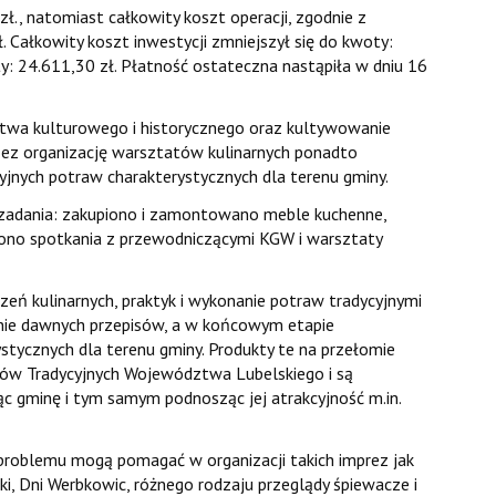
, natomiast całkowity koszt operacji, zgodnie z
 Całkowity koszt inwestycji zmniejszył się do kwoty:
: 24.611,30 zł. Płatność ostateczna nastąpiła w dniu 16
twa kulturowego i historycznego oraz kultywowanie
zez organizację warsztatów kulinarnych ponadto
nych potraw charakterystycznych dla terenu gminy.
 zadania: zakupiono i zamontowano meble kuchenne,
ono spotkania z przewodniczącymi KGW i warsztaty
zeń kulinarnych, praktyk i wykonanie potraw tradycyjnymi
nie dawnych przepisów, a w końcowym etapie
ycznych dla terenu gminy. Produkty te na przełomie
tów Tradycyjnych Województwa Lubelskiego i są
ąc gminę i tym samym podnosząc jej atrakcyjność m.in.
roblemu mogą pomagać w organizacji takich imprez jak
i, Dni Werbkowic, różnego rodzaju przeglądy śpiewacze i