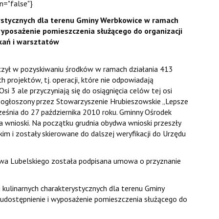
en="false"}
rystycznych dla terenu Gminy Werbkowice w ramach
wyposażenie pomieszczenia służącego do organizacji
kań i warsztatów
czył w pozyskiwaniu środków w ramach działania 413
 projektów, tj. operacji, które nie odpowiadają
 3 ale przyczyniają się do osiągnięcia celów tej osi
ogłoszony przez Stowarzyszenie Hrubieszowskie „Lepsze
ześnia do 27 października 2010 roku. Gminny Ośrodek
 wnioski. Na początku grudnia obydwa wnioski przeszły
 i zostały skierowane do dalszej weryfikacji do Urzędu
a Lubelskiego została podpisana umowa o przyznanie
i kulinarnych charakterystycznych dla terenu Gminy
udostępnienie i wyposażenie pomieszczenia służącego do