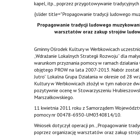
kapel, itp., poprzez przygotowywanie tradycyjny
{slider title="Propagowanie tradycji ludowego mu
Propagowanie tradycji ludowego muzykowani
warsztatów oraz zakup strojów ludo
Gminny Ośrodek Kultury w Werbkowicach uczestni
„Wdrażanie Lokalnych Strategii Rozwoju” dla małych
warunkom przyznania pomocy w ramach działania Osi
objętego PROW na lata 2007-2013. Nabór został 
Jutro” Lokalna Grupa Działania w okresie od 28 wr
Kultury w Werbkowicach złożył w tym naborze dwa
pozytywnie ocenę w Stowarzyszeniu Hrubieszowskim
Marszałkowskiego.
11 kwietnia 2011 roku z Samorządem Województw
pomocy nr 00478-6930-UM0340814/10.
Wniosek dotyczył operacji pn. „Propagowanie tra
poprzez organizację warsztatów oraz zakup stroj