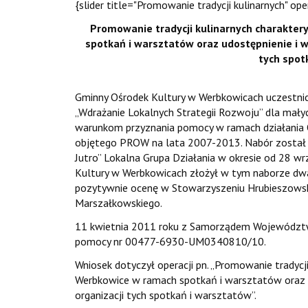
{slider title="Promowanie tradycji kulinarnych" op
Promowanie tradycji kulinarnych charakte
spotkań i warsztatów oraz udostępnienie i 
tych spot
Gminny Ośrodek Kultury w Werbkowicach uczestni
„Wdrażanie Lokalnych Strategii Rozwoju” dla małych
warunkom przyznania pomocy w ramach działania Osi
objętego PROW na lata 2007-2013. Nabór został 
Jutro” Lokalna Grupa Działania w okresie od 28 wr
Kultury w Werbkowicach złożył w tym naborze dwa
pozytywnie ocenę w Stowarzyszeniu Hrubieszowskim
Marszałkowskiego.
11 kwietnia 2011 roku z Samorządem Województw
pomocy nr 00477-6930-UM0340810/10.
Wniosek dotyczył operacji pn. „Promowanie tradycj
Werbkowice w ramach spotkań i warsztatów oraz 
organizacji tych spotkań i warsztatów”.