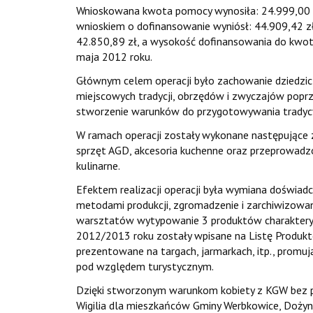
Wnioskowana kwota pomocy wynosiła: 24.999,00 zł.
wnioskiem o dofinansowanie wyniósł: 44.909,42 zł.
42.850,89 zł, a wysokość dofinansowania do kwoty
maja 2012 roku.
Głównym celem operacji było zachowanie dziedzic
miejscowych tradycji, obrzędów i zwyczajów popr
stworzenie warunków do przygotowywania tradycyj
W ramach operacji zostały wykonane następujące
sprzęt AGD, akcesoria kuchenne oraz przeprowadz
kulinarne.
Efektem realizacji operacji była wymiana doświadc
metodami produkcji, zgromadzenie i zarchiwizowa
warsztatów wytypowanie 3 produktów charakteryst
2012/2013 roku zostały wpisane na Listę Produk
prezentowane na targach, jarmarkach, itp., promuj
pod względem turystycznym.
Dzięki stworzonym warunkom kobiety z KGW bez p
Wigilia dla mieszkańców Gminy Werbkowice, Dożynk