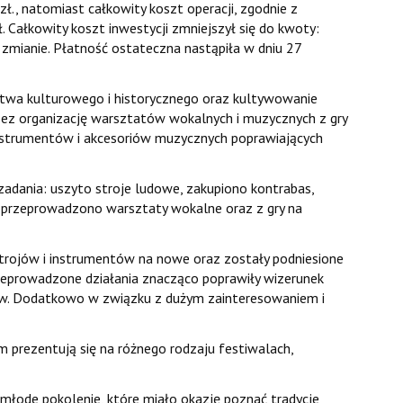
, natomiast całkowity koszt operacji, zgodnie z
 Całkowity koszt inwestycji zmniejszył się do kwoty:
 zmianie. Płatność ostateczna nastąpiła w dniu 27
twa kulturowego i historycznego oraz kultywowanie
zez organizację warsztatów wokalnych i muzycznych z gry
nstrumentów i akcesoriów muzycznych poprawiających
adania: uszyto stroje ludowe, zakupiono kontrabas,
az przeprowadzono warsztaty wokalne oraz z gry na
 strojów i instrumentów na nowe oraz zostały podniesione
zeprowadzone działania znacząco poprawiły wizerunek
w. Dodatkowo w związku z dużym zainteresowaniem i
 prezentują się na różnego rodzaju festiwalach,
 młode pokolenie, które miało okazję poznać tradycje