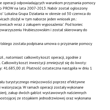
sie operacji odpowiadających warunkom przyznania pomocy
ego PROW na lata 2007-2013. Nabór został ogłoszony
o” Lokalna Grupa Działania w okresie od 30 czerwca do
icach złożył w tym naborze jeden wniosek pn.:
owicach wraz z zakupem wyposażenia”. Pod koniec
towarzyszeniu Hrubieszowskim i został skierowany do
skiego została podpisana umowa o przyznanie pomocy
, natomiast całkowity koszt operacji, zgodnie z
 Całkowity koszt inwestycji zmniejszył się do kwoty:
: 41.685,00 zł. Płatność ostateczna nastąpiła w dniu 1
ału turystycznego miejscowości poprzez efektywne
i waloryzacja. W ramach operacji zostały wykonane
okien), zakup dwóch gablot wystawowych naściennych
ostojącej ze stojakiem jednodrzwiowej oraz wykonana