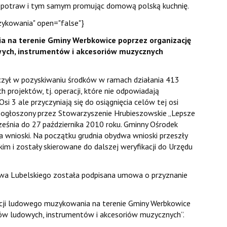
ch potraw i tym samym promując domową polską kuchnię.
zykowania" open="false"}
a na terenie Gminy Werbkowice poprzez organizację
wych, instrumentów i akcesoriów muzycznych
czył w pozyskiwaniu środków w ramach działania 413
 projektów, tj. operacji, które nie odpowiadają
 3 ale przyczyniają się do osiągnięcia celów tej osi
ogłoszony przez Stowarzyszenie Hrubieszowskie „Lepsze
ześnia do 27 października 2010 roku. Gminny Ośrodek
 wnioski. Na początku grudnia obydwa wnioski przeszły
 i zostały skierowane do dalszej weryfikacji do Urzędu
a Lubelskiego została podpisana umowa o przyznanie
dycji ludowego muzykowania na terenie Gminy Werbkowice
ów ludowych, instrumentów i akcesoriów muzycznych”.