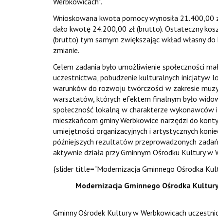
Werbkowicach”.
Wnioskowana kwota pomocy wynosiła 21.400,00 zł
dało kwotę 24.200,00 zł (brutto). Ostateczny ko
(brutto) tym samym zwiększając wkład własny do 
zmianie.
Celem zadania było umożliwienie społeczności mał
uczestnictwa, pobudzenie kulturalnych inicjatyw 
warunków do rozwoju twórczości w zakresie muzyki,
warsztatów, których efektem finalnym było widowi
społeczność lokalną w charakterze wykonawców 
mieszkańcom gminy Werbkowice narzędzi do kont
umiejętności organizacyjnych i artystycznych kon
późniejszych rezultatów przeprowadzonych zadań b
aktywnie działa przy Gminnym Ośrodku Kultury w 
{slider title="Modernizacja Gminnego Ośrodka Kul
Modernizacja Gminnego Ośrodka Kultur
Gminny Ośrodek Kultury w Werbkowicach uczestni