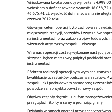
Wnioskowana kwota pomocy wynosiła: 24.999,00 zł.
wnioskiem o dofinansowanie wynosił: 48.038,72 zł.
43.675,41 zł, wysokość dofinansowania nie uległa
czerwca 2012 roku.
Głównym celem operacji było zachowanie dziedzic
miejscowych tradycji, obrzędów i zwyczajów popr
na instrumentach oraz zakup strojów ludowych, i
wizerunek artystyczny zespołu ludowego.
W ramach operacji zostały wykonane następujące z
skrzypce, bęben marszowy, pulpity i podkładki or
instrumentach.
Efektem realizacji operacji była wymiana starych
kwalifikacje uczestników podczas warsztatów. Pr
zespołu jak i podbudowało samoocenę uczestnikó
powodzeniem projektu powstał nowy zespół.
Obydwa zespoły chętnie i z dużym zaangażowaniem
przeglądach, itp. tym samym promując gminę.
Działania w ramach operacji przyciągnęły zarówno