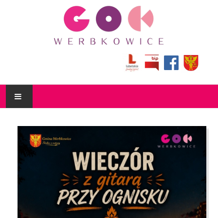
AKTUALNOŚCI
KULTURALNIK
O NAS
DZIAŁALNOŚĆ
BIBLIOTEKA