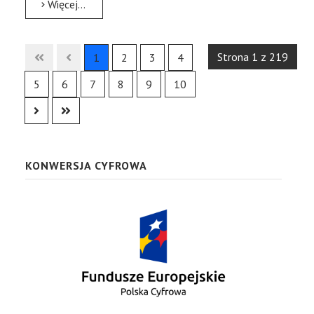
Więcej…
Strona 1 z 219
1
2
3
4
5
6
7
8
9
10
KONWERSJA CYFROWA