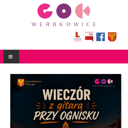
AKTUALNOŚCI
KULTURALNIK
O NAS
DZIAŁALNOŚĆ
BIBLIOTEKA