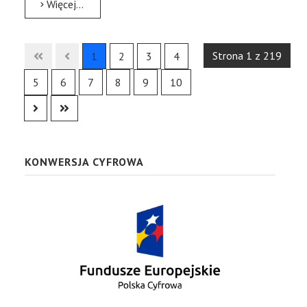
Więcej…
Strona 1 z 219
1
2
3
4
5
6
7
8
9
10
KONWERSJA CYFROWA